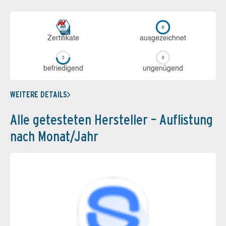
Zerti­fikate
aus­ge­zeich­net
be­frie­di­gend
un­ge­nü­gend
WEITERE DETAILS
Alle getesteten Hersteller – Auflistung
nach Monat/Jahr