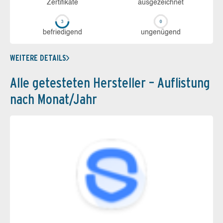
Zerti­fikate
aus­ge­zeich­net
be­frie­di­gend
un­ge­nü­gend
WEITERE DETAILS
Alle getesteten Hersteller – Auflistung
nach Monat/Jahr