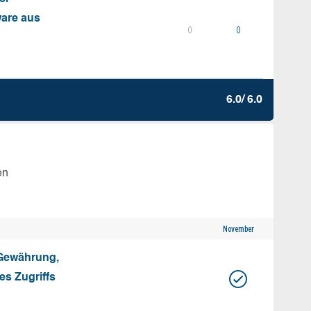
ware aus
0
0
6.0/ 6.0
en
November
 Gewährung,
s Zugriffs