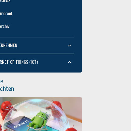
MacOS
Android
Archiv
ERNEHMEN
RNET OF THINGS (IOT)
le
ichten