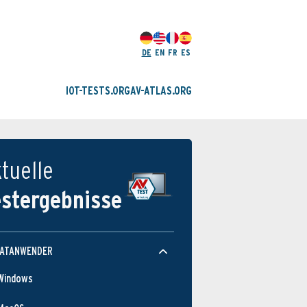
DE
EN
FR
ES
IOT-TESTS.ORG
AV-ATLAS.ORG
tuelle
estergebnisse
VATANWENDER
Windows