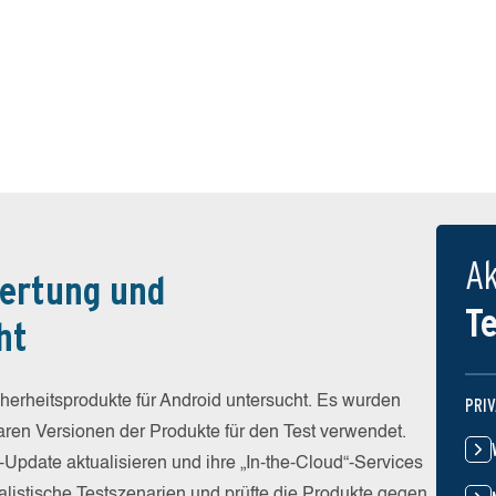
Ak
ertung und
T
ht
rheitsprodukte für Android untersucht. Es wurden
PRI
baren Versionen der Produkte für den Test verwendet.
-Update aktualisieren und ihre „In-the-Cloud“-Services
alistische Testszenarien und prüfte die Produkte gegen