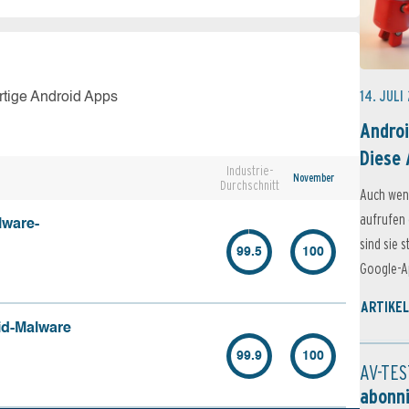
14. JULI
rtige Android Apps
Androi
Diese 
Industrie-
November
Durchschnitt
Auch wen
aufrufen 
lware-
sind sie 
99.5
100
Google-Ap
ARTIKEL
id-Malware
99.9
100
AV-TES
abonn