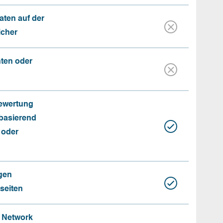
aten auf der
icher
nten oder
Bewertung
basierend
 oder
gen
seiten
e Network