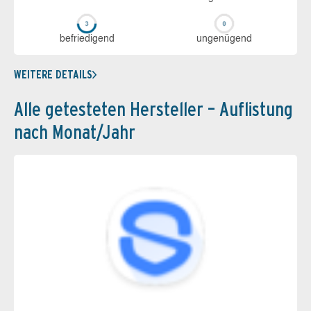
be­frie­di­gend
un­ge­nü­gend
WEITERE DETAILS
Alle getesteten Hersteller – Auflistung
nach Monat/Jahr