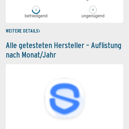
be­frie­di­gend
un­ge­nü­gend
WEITERE DETAILS
Alle getesteten Hersteller – Auflistung
nach Monat/Jahr