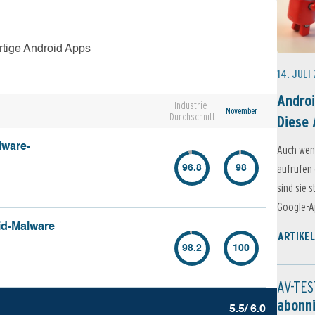
rtige Android Apps
14. JULI
Androi
Industrie-
November
Durchschnitt
Diese 
lware-
Auch wen
aufrufen 
96.8
98
sind sie 
Google-Ap
id-Malware
ARTIKEL
98.2
100
AV-TES
abonn
5.5/ 6.0