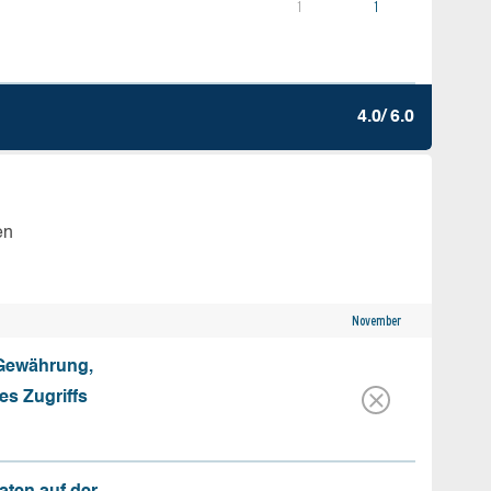
1
1
4.0/ 6.0
en
November
 Gewährung,
s Zugriffs