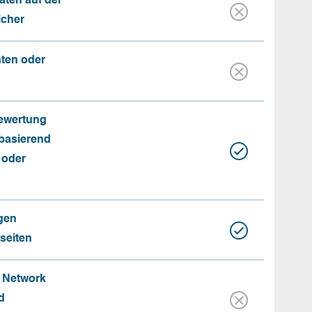
aten auf der
icher
nten oder
Bewertung
basierend
 oder
gen
seiten
e Network
d