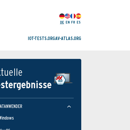
DE
EN
FR
ES
IOT-TESTS.ORG
AV-ATLAS.ORG
tuelle
estergebnisse
VATANWENDER
Windows