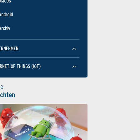
MacOS
Android
Archiv
ERNEHMEN
RNET OF THINGS (IOT)
le
ichten