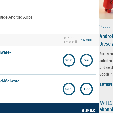
rtige Android Apps
14. JULI
Androi
Industrie-
November
Durchschnitt
Diese 
lware-
Auch wen
aufrufen 
96.8
99
sind sie 
Google-Ap
id-Malware
ARTIKEL
98.2
100
AV-TES
abonn
5.5/ 6.0