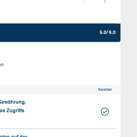
1
1
5.0/ 6.0
en
November
 Gewährung,
s Zugriffs