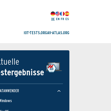
DE
EN
FR
ES
IOT-TESTS.ORG
AV-ATLAS.ORG
tuelle
estergebnisse
VATANWENDER
Windows