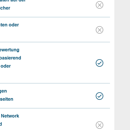
aten auf der
icher
nten oder
Bewertung
basierend
 oder
gen
seiten
e Network
d