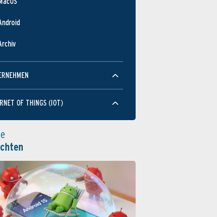
MacOS
Android
Archiv
ERNEHMEN
RNET OF THINGS (IOT)
le
ichten