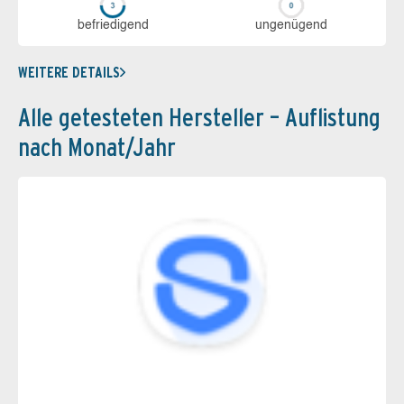
be­frie­di­gend
un­ge­nü­gend
WEITERE DETAILS
Alle getesteten Hersteller – Auflistung
nach Monat/Jahr