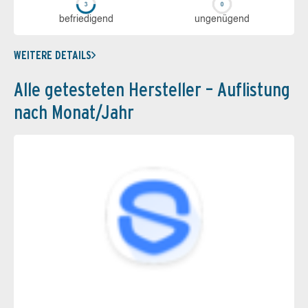
be­frie­di­gend
un­ge­nü­gend
WEITERE DETAILS
Alle getesteten Hersteller – Auflistung
nach Monat/Jahr