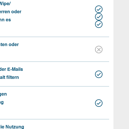
Wipe/
erren oder
nn es
nten oder
der E-Mails
t filtern
gen
ng
die Nutzung