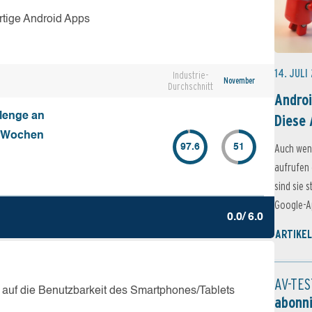
rtige Android Apps
14. JULI
Industrie-
November
Durchschnitt
Androi
Menge an
Diese 
4 Wochen
Auch wen
97.6
51
aufrufen 
sind sie 
Google-Ap
0.0/ 6.0
ARTIKEL
AV-TES
 auf die Benutzbarkeit des Smartphones/Tablets
abonn