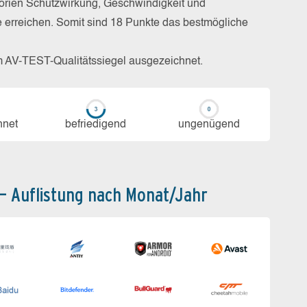
gorien Schutzwirkung, Geschwindigkeit und
e erreichen. Somit sind 18 Punkte das bestmögliche
m AV-TEST-Qualitätssiegel ausgezeichnet.
h­net
be­frie­di­gend
un­ge­nü­gend
 – Auflistung nach Monat/Jahr