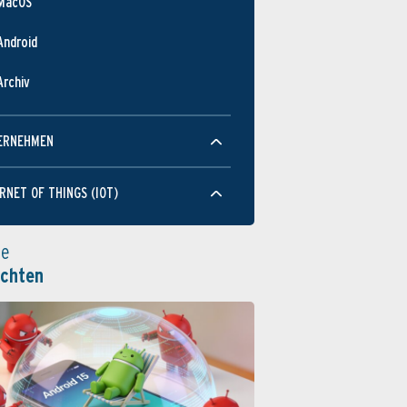
MacOS
Android
Archiv
ERNEHMEN
RNET OF THINGS (IOT)
le
ichten