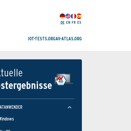
DE
EN
FR
ES
IOT-TESTS.ORG
AV-ATLAS.ORG
tuelle
estergebnisse
VATANWENDER
Windows