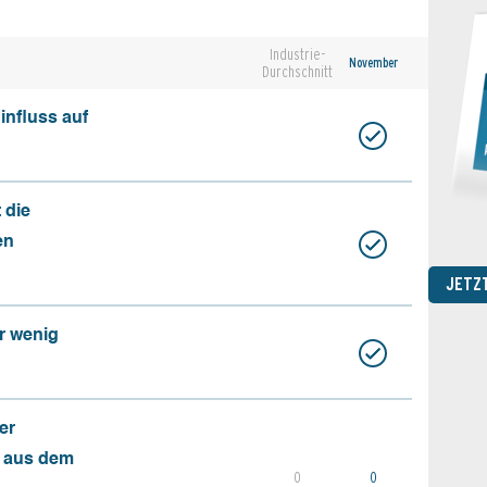
Industrie-
November
Durchschnitt
influss auf
 die
en
JETZ
r wenig
er
s aus dem
0
0