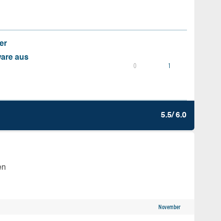
er
ware aus
0
1
5.5/ 6.0
en
November