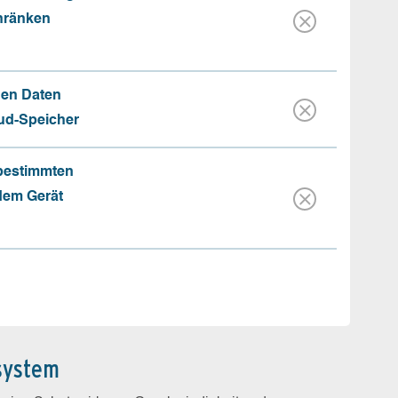
hränken
hen Daten
oud-Speicher
 bestimmten
 dem Gerät
system