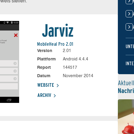
eis stellen.
MobileHeal Pro 2.01
UNT
Version
2.01
Plattform
Android 4.4.4
INTE
Report
144517
Datum
November 2014
Aktuel
WEBSITE
Nachr
ARCHIV