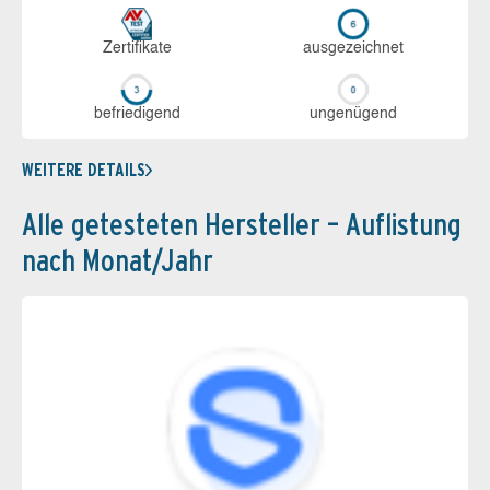
Zerti­fikate
aus­ge­zeich­net
be­frie­di­gend
un­ge­nü­gend
WEITERE DETAILS
Alle getesteten Hersteller – Auflistung
nach Monat/Jahr