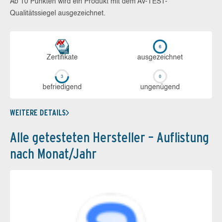
Ab 10 Punkten wird ein Produkt mit dem AV-TEST-
Qualitätssiegel ausgezeichnet.
Zerti­fikate
aus­ge­zeich­net
be­frie­di­gend
un­ge­nü­gend
WEITERE DETAILS
Alle getesteten Hersteller – Auflistung
nach Monat/Jahr