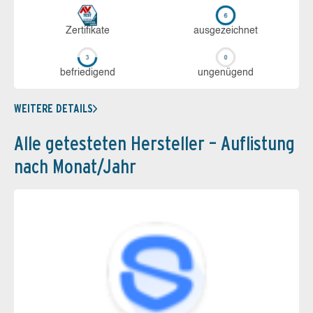
Zerti­fikate
aus­ge­zeich­net
be­frie­di­gend
un­ge­nü­gend
WEITERE DETAILS
Alle getesteten Hersteller – Auflistung
nach Monat/Jahr