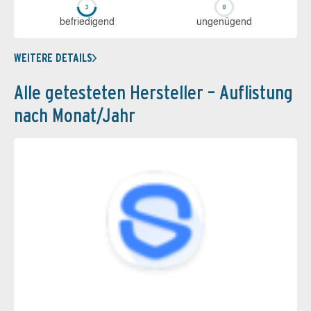
be­frie­di­gend
un­ge­nü­gend
WEITERE DETAILS
Alle getesteten Hersteller – Auflistung
nach Monat/Jahr