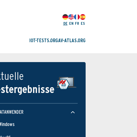
DE
EN
FR
ES
IOT-TESTS.ORG
AV-ATLAS.ORG
tuelle
estergebnisse
VATANWENDER
Windows