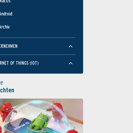
MacOS
Android
Archiv
ERNEHMEN
RNET OF THINGS (IOT)
le
ichten