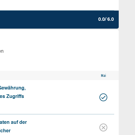
0.0/ 6.0
en
Mai
 Gewährung,
s Zugriffs
aten auf der
icher