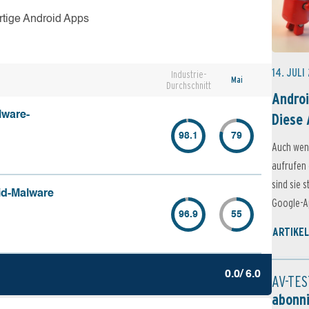
rtige Android Apps
14. JULI
Industrie-
Mai
Durchschnitt
Androi
lware-
Diese 
98.1
79
Auch wen
aufrufen 
sind sie 
id-Malware
Google-Ap
96.9
55
ARTIKEL
0.0/ 6.0
AV-TES
abonn