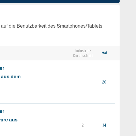
 auf die Benutzbarkeit des Smartphones/Tablets
Industrie-
Mai
Durchschnitt
er
s aus dem
1
20
er
ware aus
2
34