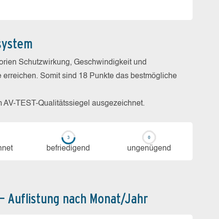
system
gorien Schutzwirkung, Geschwindigkeit und
e erreichen. Somit sind 18 Punkte das bestmögliche
m AV-TEST-Qualitätssiegel ausgezeichnet.
h­net
be­frie­di­gend
un­ge­nü­gend
 – Auflistung nach Monat/Jahr