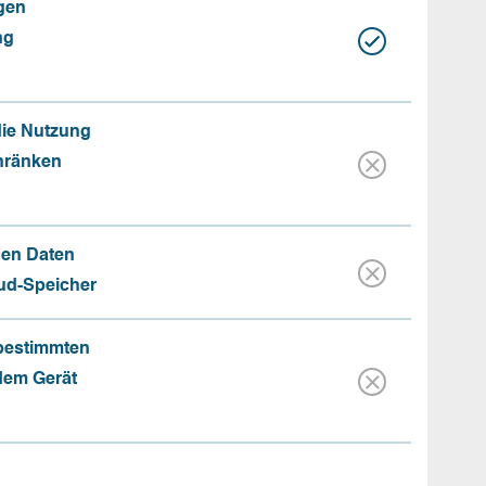
gen
ng
die Nutzung
hränken
hen Daten
oud-Speicher
 bestimmten
 dem Gerät