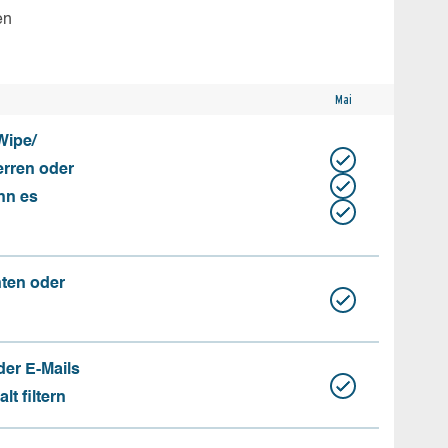
en
Mai
Wipe/
erren oder
nn es
nten oder
der E-Mails
t filtern