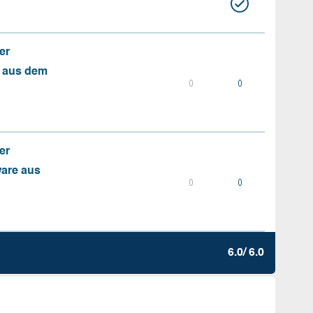
er
s aus dem
0
0
er
ware aus
0
0
6.0/ 6.0