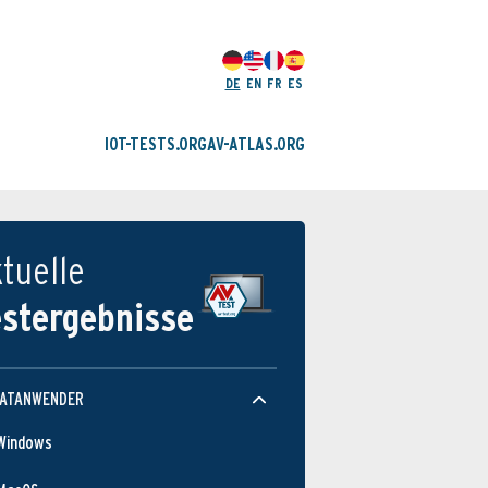
DE
EN
FR
ES
IOT-TESTS.ORG
AV-ATLAS.ORG
tuelle
estergebnisse
VATANWENDER
Windows