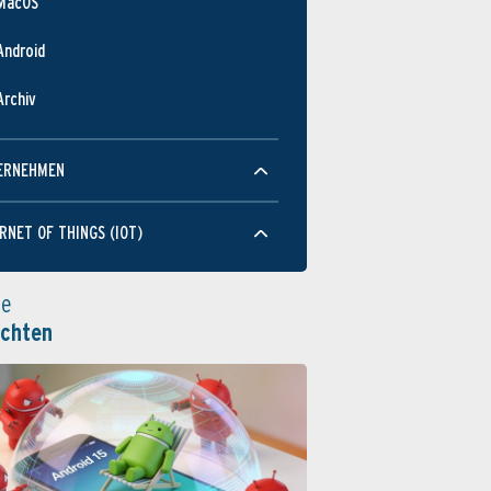
MacOS
Android
Archiv
ERNEHMEN
RNET OF THINGS (IOT)
le
ichten