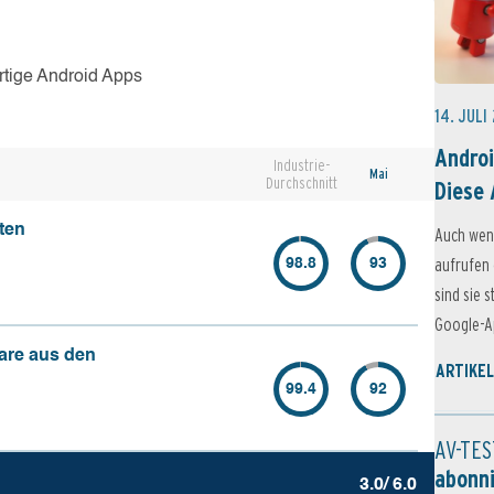
rtige Android Apps
14. JULI
Androi
Industrie-
Mai
Durchschnitt
Diese 
ten
Auch wen
aufrufen 
98.8
93
sind sie 
Google-Ap
are aus den
ARTIKEL
99.4
92
AV-TES
abonn
3.0/ 6.0