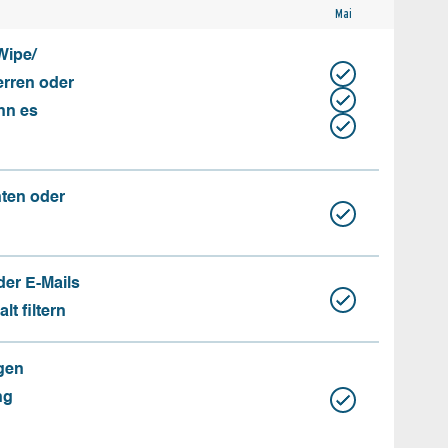
Mai
Wipe/
erren oder
nn es
nten oder
der E-Mails
t filtern
gen
ng