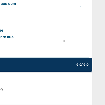
s aus dem
1
0
er
ware aus
0
0
6.0/ 6.0
en