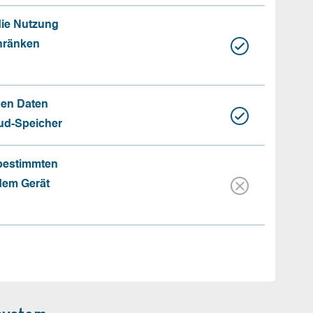
die Nutzung
hränken
hen Daten
oud-Speicher
 bestimmten
 dem Gerät