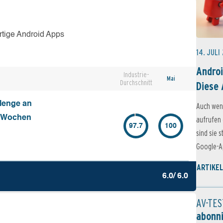
rtige Android Apps
14. JULI
Androi
Industrie-
Mai
Durchschnitt
Diese 
Menge an
Auch wen
4 Wochen
aufrufen 
97.7
100
sind sie 
Google-Ap
ARTIKEL
6.0/ 6.0
AV-TES
abonn