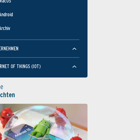
MacOS
Android
Archiv
ERNEHMEN
RNET OF THINGS (IOT)
le
ichten