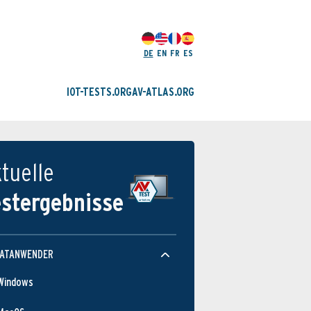
DE
EN
FR
ES
IOT-TESTS.ORG
AV-ATLAS.ORG
tuelle
estergebnisse
VATANWENDER
Windows