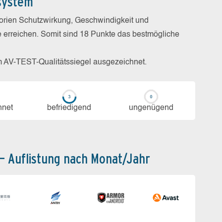
system
gorien Schutzwirkung, Geschwindigkeit und
e erreichen. Somit sind 18 Punkte das bestmögliche
m AV-TEST-Qualitätssiegel ausgezeichnet.
h­net
be­frie­di­gend
un­ge­nü­gend
 – Auflistung nach Monat/Jahr