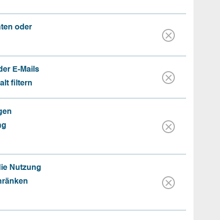
nten oder
der E-Mails
t filtern
gen
ng
die Nutzung
hränken