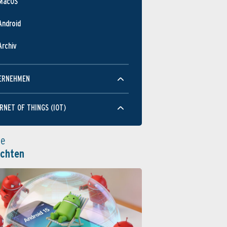
MacOS
Android
Archiv
ERNEHMEN
RNET OF THINGS (IOT)
le
ichten