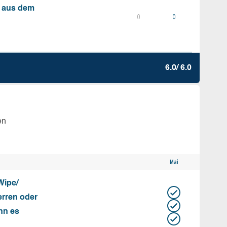
s aus dem
0
0
6.0/ 6.0
en
Mai
Wipe/
erren oder
nn es