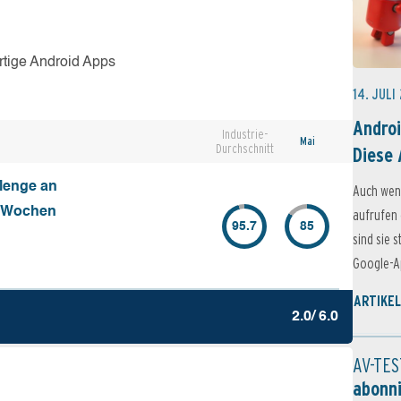
rtige Android Apps
14. JULI
Androi
Industrie-
Mai
Durchschnitt
Diese 
Menge an
Auch wen
4 Wochen
aufrufen 
95.7
85
sind sie 
Google-Ap
ARTIKEL
2.0/ 6.0
AV-TES
abonn