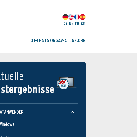
DE
EN
FR
ES
IOT-TESTS.ORG
AV-ATLAS.ORG
tuelle
estergebnisse
VATANWENDER
Windows