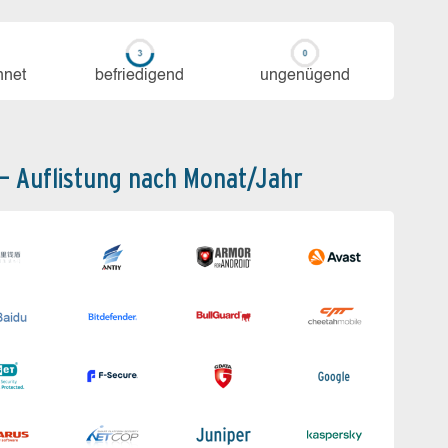
h­net
be­frie­di­gend
un­ge­nü­gend
 – Auflistung nach Monat/Jahr