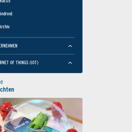
MacOS
Android
Archiv
ERNEHMEN
RNET OF THINGS (IOT)
le
ichten