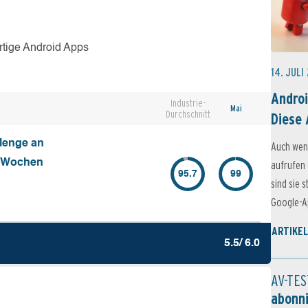
rtige Android Apps
14. JULI
Androi
Industrie-
Mai
Durchschnitt
Diese 
Menge an
Auch wen
4 Wochen
aufrufen 
95.7
99
sind sie 
Google-Ap
ARTIKEL
5.5/ 6.0
AV-TES
abonn