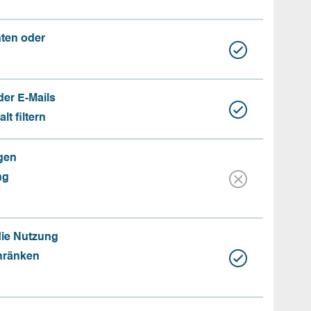
nten oder
der E-Mails
t filtern
gen
ng
die Nutzung
hränken