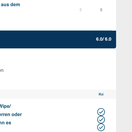
s aus dem
0
0
6.0/ 6.0
en
Mai
Wipe/
erren oder
nn es