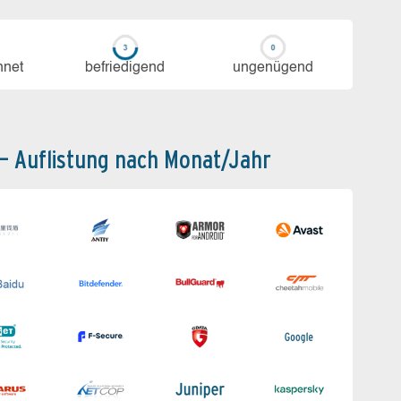
h­net
be­frie­di­gend
un­ge­nü­gend
 – Auflistung nach Monat/Jahr