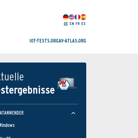
DE
EN
FR
ES
IOT-TESTS.ORG
AV-ATLAS.ORG
tuelle
estergebnisse
VATANWENDER
Windows