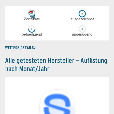
Zerti­fikate
aus­ge­zeich­net
be­frie­di­gend
un­ge­nü­gend
WEITERE DETAILS
Alle getesteten Hersteller – Auflistung
nach Monat/Jahr