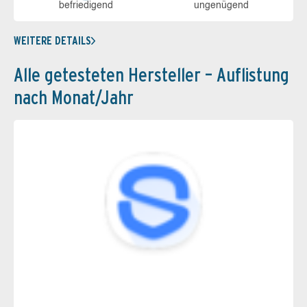
be­frie­di­gend
un­ge­nü­gend
WEITERE DETAILS
Alle getesteten Hersteller – Auflistung
nach Monat/Jahr