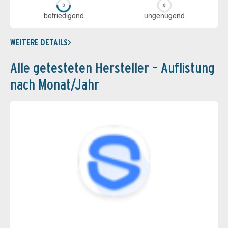
be­frie­di­gend
un­ge­nü­gend
WEITERE DETAILS
Alle getesteten Hersteller – Auflistung
nach Monat/Jahr