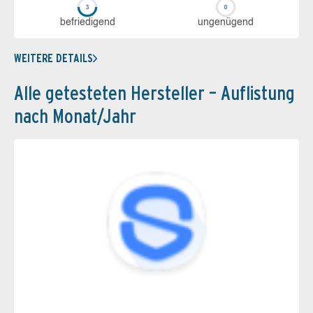
be­frie­di­gend
un­ge­nü­gend
WEITERE DETAILS
Alle getesteten Hersteller – Auflistung
nach Monat/Jahr