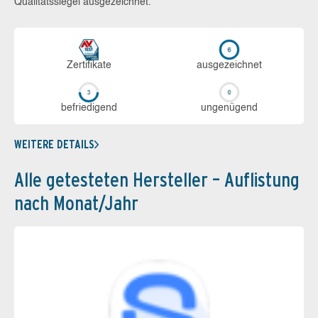
Qualitätssiegel ausgezeichnet.
Zerti­fikate
aus­ge­zeich­net
be­frie­di­gend
un­ge­nü­gend
WEITERE DETAILS
Alle getesteten Hersteller – Auflistung
nach Monat/Jahr