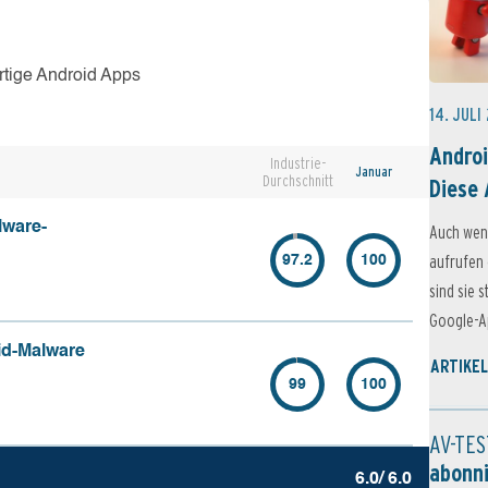
rtige Android Apps
14. JULI
Androi
Industrie-
Januar
Durchschnitt
Diese 
lware-
Auch wen
aufrufen 
97.2
100
sind sie 
Google-Ap
id-Malware
ARTIKEL
99
100
AV-TES
abonn
6.0/ 6.0