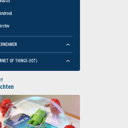
MacOS
Android
Archiv
ERNEHMEN
RNET OF THINGS (IOT)
le
ichten