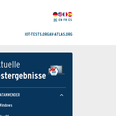
DE
EN
FR
ES
IOT-TESTS.ORG
AV-ATLAS.ORG
tuelle
estergebnisse
VATANWENDER
Windows