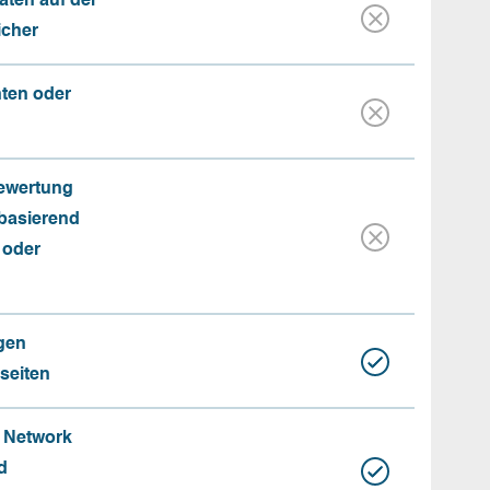
aten auf der
icher
nten oder
Bewertung
basierend
 oder
gen
seiten
e Network
d