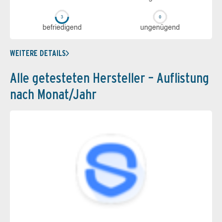
be­frie­di­gend
un­ge­nü­gend
WEITERE DETAILS
Alle getesteten Hersteller – Auflistung
nach Monat/Jahr