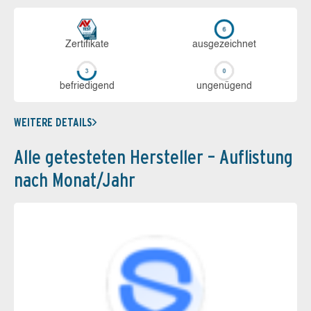
Zerti­fikate
aus­ge­zeich­net
be­frie­di­gend
un­ge­nü­gend
WEITERE DETAILS
Alle getesteten Hersteller – Auflistung
nach Monat/Jahr