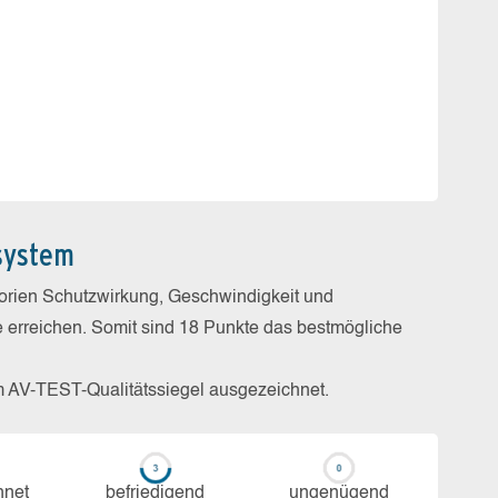
system
gorien Schutzwirkung, Geschwindigkeit und
e erreichen. Somit sind 18 Punkte das bestmögliche
m AV-TEST-Qualitätssiegel ausgezeichnet.
h­net
be­frie­di­gend
un­ge­nü­gend