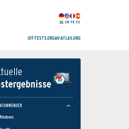
DE
EN
FR
ES
IOT-TESTS.ORG
AV-ATLAS.ORG
tuelle
estergebnisse
VATANWENDER
Windows