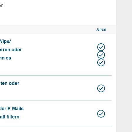
en
Januar
Wipe/
erren oder
nn es
nten oder
der E-Mails
t filtern