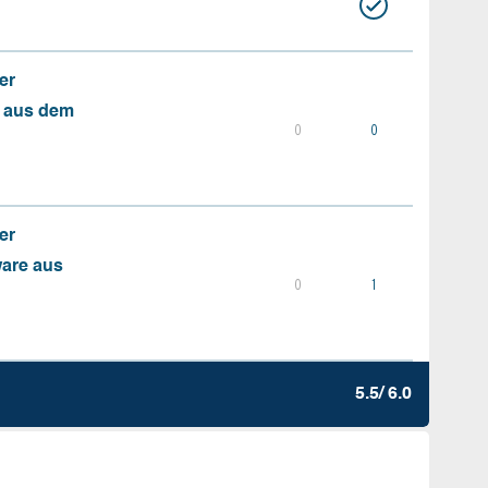
er
s aus dem
0
0
er
ware aus
0
1
5.5/ 6.0