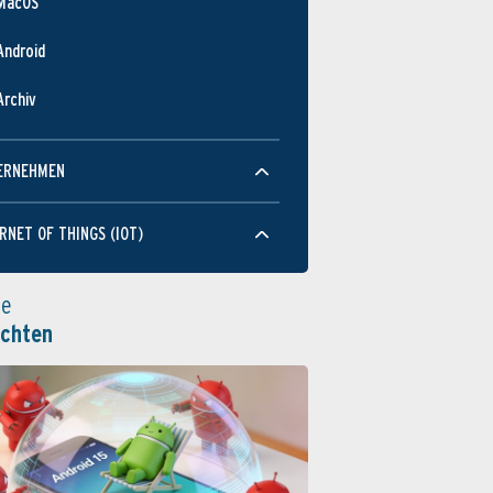
MacOS
Android
Archiv
ERNEHMEN
RNET OF THINGS (IOT)
le
ichten