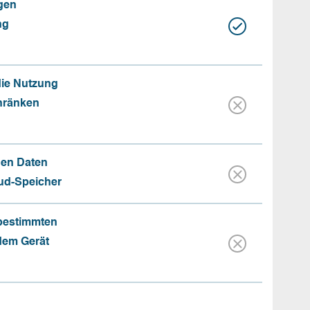
gen
ng
die Nutzung
hränken
hen Daten
oud-Speicher
 bestimmten
 dem Gerät