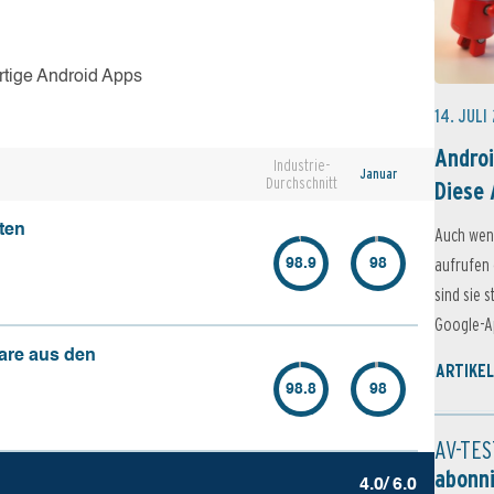
rtige Android Apps
14. JULI
Androi
Industrie-
Januar
Durchschnitt
Diese 
ten
Auch wen
aufrufen 
98.9
98
sind sie 
Google-Ap
are aus den
ARTIKEL
98.8
98
AV-TES
abonn
4.0/ 6.0