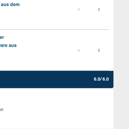
s aus dem
0
0
er
ware aus
0
0
6.0/ 6.0
en