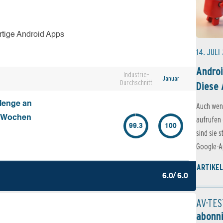
rtige Android Apps
14. JULI
Androi
Industrie-
Januar
Durchschnitt
Diese 
Menge an
Auch wen
4 Wochen
aufrufen 
99.3
100
sind sie 
Google-Ap
ARTIKEL
6.0/ 6.0
AV-TES
abonn