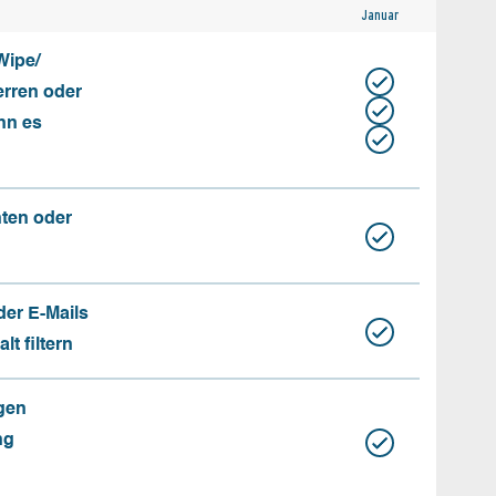
Januar
Wipe/
erren oder
nn es
nten oder
der E-Mails
t filtern
gen
ng