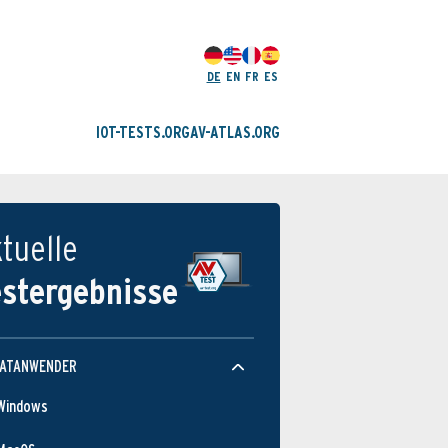
DE
EN
FR
ES
IOT-TESTS.ORG
AV-ATLAS.ORG
tuelle
estergebnisse
VATANWENDER
Windows