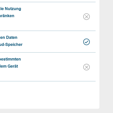
die Nutzung
hränken
hen Daten
oud-Speicher
 bestimmten
 dem Gerät