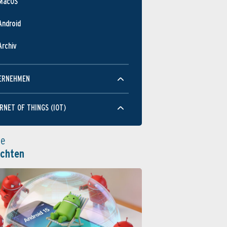
MacOS
Android
Archiv
ERNEHMEN
RNET OF THINGS (IOT)
le
ichten