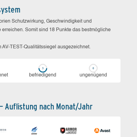
system
gorien Schutzwirkung, Geschwindigkeit und
e erreichen. Somit sind 18 Punkte das bestmögliche
m AV-TEST-Qualitätssiegel ausgezeichnet.
h­net
be­frie­di­gend
un­ge­nü­gend
 – Auflistung nach Monat/Jahr