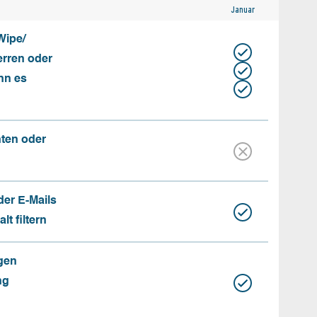
Januar
Wipe/
erren oder
nn es
nten oder
der E-Mails
t filtern
gen
ng