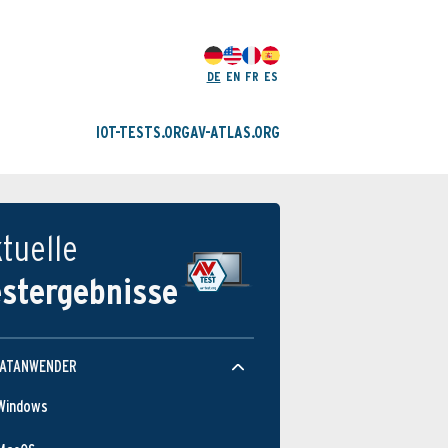
DE
EN
FR
ES
IOT-TESTS.ORG
AV-ATLAS.ORG
tuelle
estergebnisse
VATANWENDER
Windows