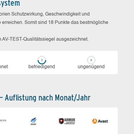
system
gorien Schutzwirkung, Geschwindigkeit und
e erreichen. Somit sind 18 Punkte das bestmögliche
m AV-TEST-Qualitätssiegel ausgezeichnet.
h­net
be­frie­di­gend
un­ge­nü­gend
 – Auflistung nach Monat/Jahr