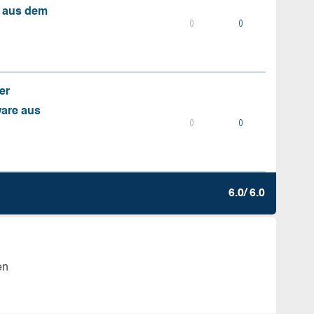
s aus dem
0
0
er
ware aus
0
0
6.0/ 6.0
en