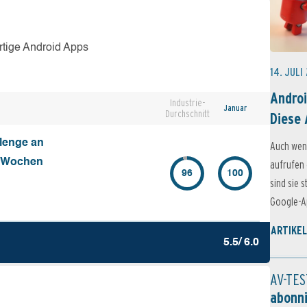
rtige Android Apps
14. JULI
Androi
Industrie-
Januar
Durchschnitt
Diese 
Menge an
Auch wen
4 Wochen
aufrufen 
96
100
sind sie 
Google-Ap
ARTIKEL
5.5/ 6.0
AV-TES
abonn