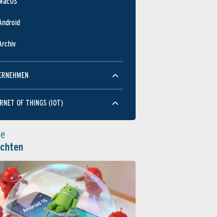
MacOS
Android
Archiv
ERNEHMEN
RNET OF THINGS (IOT)
le
ichten