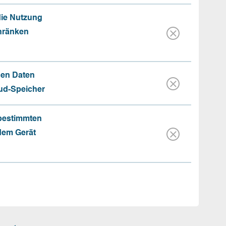
die Nutzung
hränken
hen Daten
oud-Speicher
 bestimmten
 dem Gerät