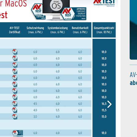
AV
ab
Erkennu
12 der 1