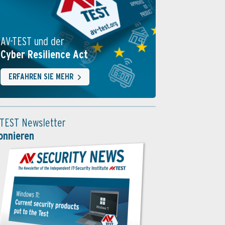
AV-TEST und der
Cyber Resilience Act
ERFAHREN SIE MEHR
-TEST Newsletter
onnieren
ng von spezieller MacOS-Malware
6 geprüften Schutzpakete erkannten und beseitigten die Schad-Software i