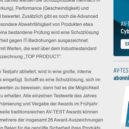
nes Jahres werden die Schutzprodukte mehrfach in
irkung), Performance (Geschwindigkeit) und
d bewertet. Zusätzlich gibt es noch die Advanced
AV-
besondere Abwehrfähigkeit von Produkten etwa
Cyb
eine bestandene Prüfung wird eine Schutzlösung
herheit gegen IT-Bedrohungen ausgezeichnet.
E
it Werten, die weit über dem Industriestandard
e Auszeichnung „TOP PRODUCT“.
AV-TES
Testjahr abliefert, wird in eine große, interne
abonn
 eingefügt. Schafft es eine Schutzlösung, sich im
werten zu beweisen, dann hat es die Möglichkeit
 erhalten. Alle einzelnen Testwerte des Jahres
 Prämierung und Vergabe der Awards im Frühjahr
erweile traditionsreichen AV-TEST Awards können
r mehrere der insgesamt 26 Award-Auszeichnungen
en Beleg für die geprüfte Sicherheit ihres Produkts,