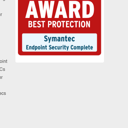
r
oint
PCs
hr
ecs