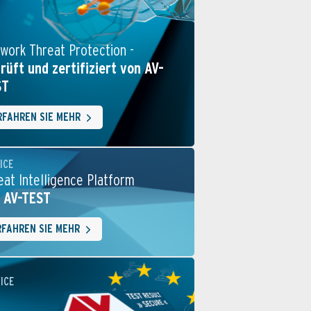
work Threat Protection -
rüft und zertifiziert von AV-
ST
RFAHREN SIE MEHR
ICE
eat Intelligence Platform
 AV-TEST
RFAHREN SIE MEHR
ICE