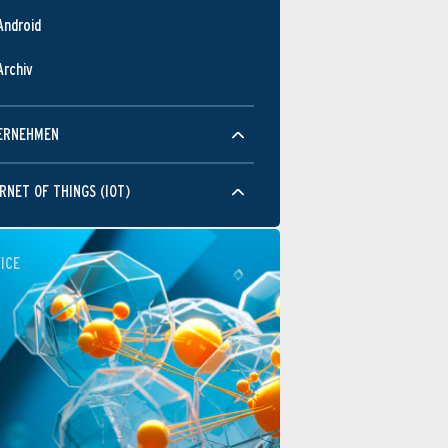
Android
Archiv
ERNEHMEN
RNET OF THINGS (IOT)
ICE