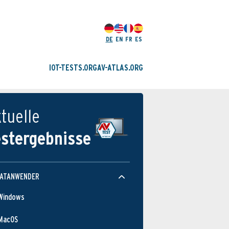
DE
EN
FR
ES
IOT-TESTS.ORG
AV-ATLAS.ORG
tuelle
estergebnisse
VATANWENDER
Windows
MacOS