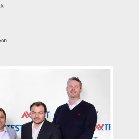
de
von