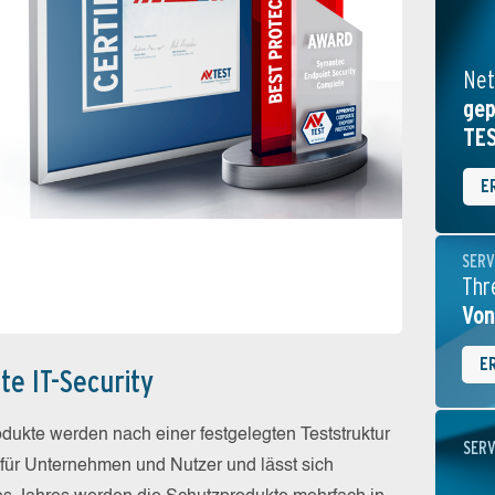
Net
gep
TE
E
SERV
Thr
Von
E
te IT-Security
odukte werden nach einer festgelegten Teststruktur
SERV
t für Unternehmen und Nutzer und lässt sich