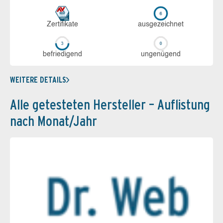
Zerti­fikate
aus­ge­zeich­net
be­frie­di­gend
un­ge­nü­gend
WEITERE DETAILS
Alle getesteten Hersteller – Auflistung
nach Monat/Jahr