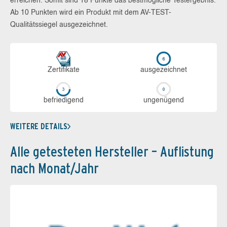
erreichen. Somit sind 18 Punkte das bestmögliche Testergebnis.
Ab 10 Punkten wird ein Produkt mit dem AV-TEST-
Qualitätssiegel ausgezeichnet.
Zerti­fikate
aus­ge­zeich­net
be­frie­di­gend
un­ge­nü­gend
WEITERE DETAILS
Alle getesteten Hersteller – Auflistung
nach Monat/Jahr