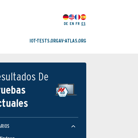
DE
EN
FR
ES
IOT-TESTS.ORG
AV-ATLAS.ORG
esultados De
ruebas
ctuales
Protección
ARIOS