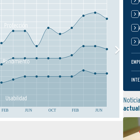
Protección
Rendimiento
EMP
INTE
Usabilidad
Notici
actual
FEB
JUN
OCT
FEB
JUN