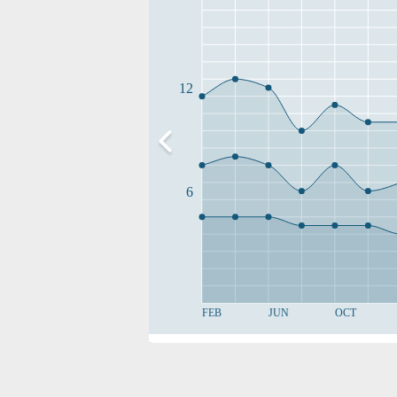
12
6
FEB
JUN
OCT