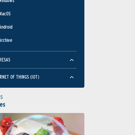
Windows
FEB
JUN
OCT
FEB
JUN
OCT
MacOS
Rendimiento
Android
Archive
RESAS
FEB
JUN
OCT
FEB
JUN
OCT
RNET OF THINGS (IOT)
Usabilidad
as
es
FEB
JUN
OCT
FEB
JUN
OCT