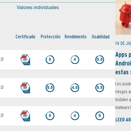
Valores individuales
Certi­ficado
Protección
Rendimiento
Usabilidad
14 DE JU
Apps p
.0
5
4
5.5
Androi
estas 
Los usuar
.0
5.5
4.5
5.5
riesgos 
instalen 
malware t
.0
5
4
6
LEER AR