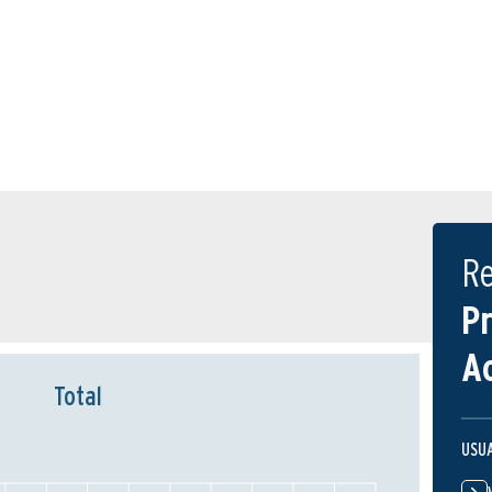
R
P
A
Total
USU