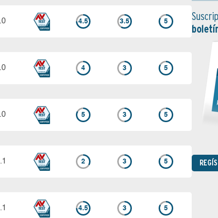
Suscrip
.0
4.5
3.5
5
boletí
.0
4
3
5
.0
5
3
5
.1
REGÍ
2
3
5
.1
4.5
3
5